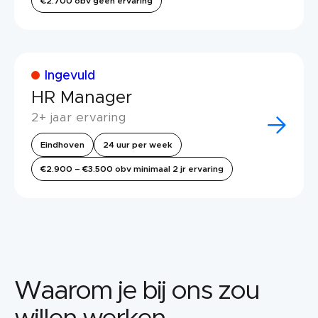
€2.700 obv geen ervaring
Ingevuld
HR Manager
2+ jaar ervaring
Eindhoven
24 uur per week
€2.900 – €3.500 obv minimaal 2 jr ervaring
Waarom je bij ons zou