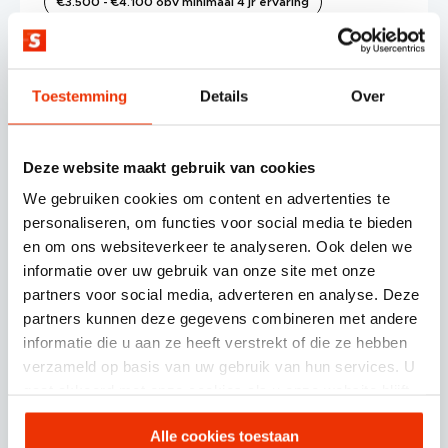
€3.500 - €4.100 obv minimaal 4 jr ervaring
Toestemming
Details
Over
Ingevuld
Afstudeerstage Data
Science
Deze website maakt gebruik van cookies
Relevante studie vereist
We gebruiken cookies om content en advertenties te
personaliseren, om functies voor social media te bieden
Eindhoven
40 uur
en om ons websiteverkeer te analyseren. Ook delen we
Goede afstudeervergoeding
informatie over uw gebruik van onze site met onze
partners voor social media, adverteren en analyse. Deze
partners kunnen deze gegevens combineren met andere
informatie die u aan ze heeft verstrekt of die ze hebben
verzameld op basis van uw gebruik van hun services. U
Ingevuld
gaat akkoord met onze cookies als u onze website blijft
Afstudeerstage Online
gebruiken.
Marketing [SEA - SEO -
Alle cookies toestaan