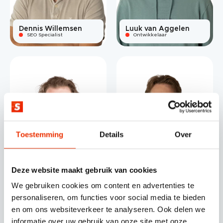
Dennis Willemsen
Luuk van Aggelen
SEO Specialist
Ontwikkelaar
Toestemming
Details
Over
Deze website maakt gebruik van cookies
Nils van Breen
Pim van den Boom
We gebruiken cookies om content en advertenties te
UX & UI Designer
SEO Specialist
personaliseren, om functies voor social media te bieden
en om ons websiteverkeer te analyseren. Ook delen we
informatie over uw gebruik van onze site met onze