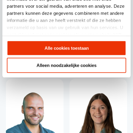
partners voor social media, adverteren en analyse. Deze
partners kunnen deze gegevens combineren met andere
informatie die u aan ze heeft verstrekt of die ze hebben
verzameld op basis van uw gebruik van hun services. U
gaat akkoord met onze cookies als u onze website blijft
gebruiken.
Alle cookies toestaan
Caroline Waterschoot
Sophie Hodak
– Bes
HubSpot Consultant /
Alleen noodzakelijke cookies
Operations Directeur
Strateeg