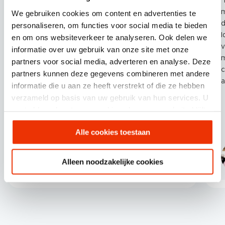
“De samenwerking met Scherp Online is
“
fantastisch! Ze helpen en begeleiden ons met
m
We gebruiken cookies om content en advertenties te
onze website, die ze in het begin van onze
d
personaliseren, om functies voor social media te bieden
samenwerking helemaal hebben aangepast
Ide
en om ons websiteverkeer te analyseren. Ook delen we
aan onze nieuwe huisstijl. We zijn erg blij met
v
informatie over uw gebruik van onze site met onze
de HubSpot – Salesforce integratie die
m
partners voor social media, adverteren en analyse. Deze
Scherp Online heeft opgezet en de
c
partners kunnen deze gegevens combineren met andere
campagnes die ze ons hebben helpen maken.
a
informatie die u aan ze heeft verstrekt of die ze hebben
Terugkijkend op onze samenwerking van de
verzameld op basis van uw gebruik van hun services. U
afgelopen jaren is Scherp Online het bureau
gaat akkoord met onze cookies als u onze website blijft
waar we mee willen samenwerken, ze zijn
gebruiken.
niet alleen experts in hun vakgebied maar ook
Alle cookies toestaan
een geweldige sparringpartner als het gaat
om nieuwe ideeën.”
Dennis Lieferink
Alleen noodzakelijke cookies
Digital Marketeer