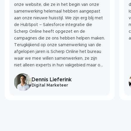
onze website, die ze in het begin van onze
d
samenwerking helemaal hebben aangepast
Ide
aan onze nieuwe huisstijl. We zijn erg blij met
v
de HubSpot – Salesforce integratie die
m
Scherp Online heeft opgezet en de
c
campagnes die ze ons hebben helpen maken.
a
Terugkijkend op onze samenwerking van de
afgelopen jaren is Scherp Online het bureau
waar we mee willen samenwerken, ze zijn
niet alleen experts in hun vakgebied maar ook
een geweldige sparringpartner als het gaat
om nieuwe ideeën.”
Dennis Lieferink
Digital Marketeer