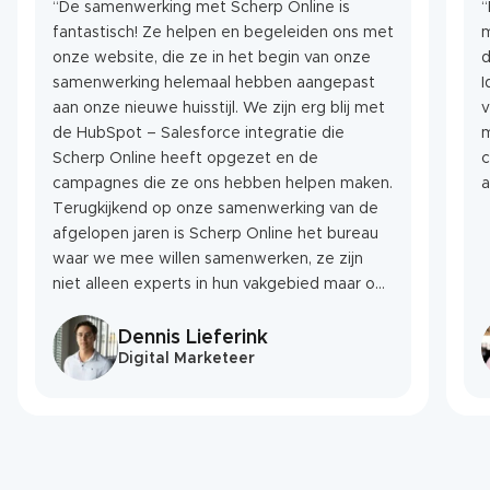
“De samenwerking met Scherp Online is
“
fantastisch! Ze helpen en begeleiden ons met
m
onze website, die ze in het begin van onze
d
samenwerking helemaal hebben aangepast
Ide
aan onze nieuwe huisstijl. We zijn erg blij met
v
de HubSpot – Salesforce integratie die
m
Scherp Online heeft opgezet en de
c
campagnes die ze ons hebben helpen maken.
a
Terugkijkend op onze samenwerking van de
afgelopen jaren is Scherp Online het bureau
waar we mee willen samenwerken, ze zijn
niet alleen experts in hun vakgebied maar ook
een geweldige sparringpartner als het gaat
om nieuwe ideeën.”
Dennis Lieferink
Digital Marketeer