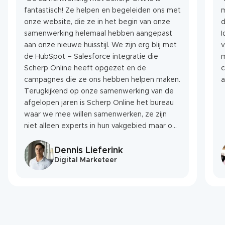
fantastisch! Ze helpen en begeleiden ons met
m
onze website, die ze in het begin van onze
d
samenwerking helemaal hebben aangepast
Ide
aan onze nieuwe huisstijl. We zijn erg blij met
v
de HubSpot – Salesforce integratie die
m
Scherp Online heeft opgezet en de
c
campagnes die ze ons hebben helpen maken.
a
Terugkijkend op onze samenwerking van de
afgelopen jaren is Scherp Online het bureau
waar we mee willen samenwerken, ze zijn
niet alleen experts in hun vakgebied maar ook
een geweldige sparringpartner als het gaat
om nieuwe ideeën.”
Dennis Lieferink
Digital Marketeer