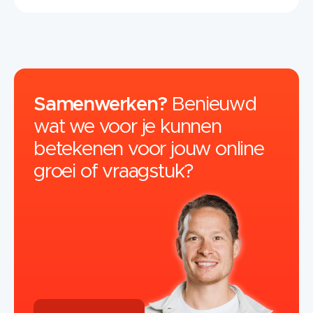
Samenwerken?
Benieuwd
wat we voor je kunnen
betekenen voor jouw online
groei of vraagstuk?