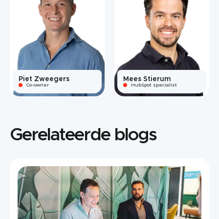
Piet Zweegers
Mees Stierum
Co-owner
HubSpot specialist
Gerelateerde blogs