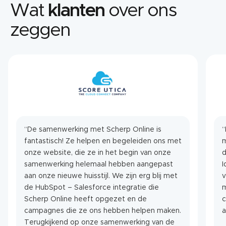
Wat
klanten
over ons
zeggen
“De samenwerking met Scherp Online is
“
fantastisch! Ze helpen en begeleiden ons met
m
onze website, die ze in het begin van onze
d
samenwerking helemaal hebben aangepast
Ide
aan onze nieuwe huisstijl. We zijn erg blij met
v
de HubSpot – Salesforce integratie die
m
Scherp Online heeft opgezet en de
c
campagnes die ze ons hebben helpen maken.
a
Terugkijkend op onze samenwerking van de