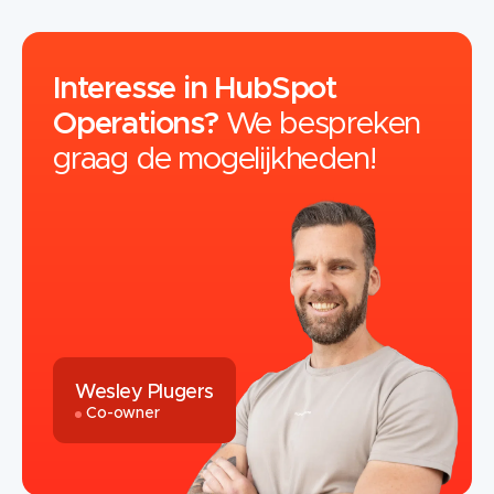
Interesse in HubSpot
Operations?
We bespreken
graag de mogelijkheden!
Wesley Plugers
Co-owner