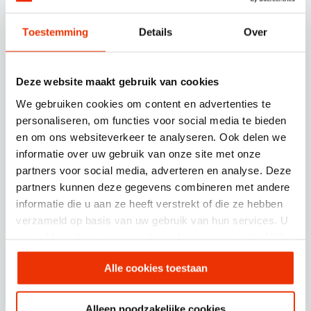
Toestemming
Details
Over
Deze website maakt gebruik van cookies
Dit wordt jouw team
We gebruiken cookies om content en advertenties te
personaliseren, om functies voor social media te bieden
en om ons websiteverkeer te analyseren. Ook delen we
informatie over uw gebruik van onze site met onze
partners voor social media, adverteren en analyse. Deze
partners kunnen deze gegevens combineren met andere
informatie die u aan ze heeft verstrekt of die ze hebben
verzameld op basis van uw gebruik van hun services. U
gaat akkoord met onze cookies als u onze website blijft
gebruiken.
Alle cookies toestaan
Nils van Breen
Robbin van Tankeren
UX & UI Designer
Ontwikkelaar
Alleen noodzakelijke cookies