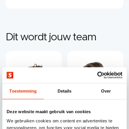
Dit wordt jouw team
Toestemming
Details
Over
Deze website maakt gebruik van cookies
We gebruiken cookies om content en advertenties te
Inge Peeters
Dennis Kornuyt
HubSpot Data specialist
Teamlead HubSpot
personaliseren, om functies voor social media te bieden