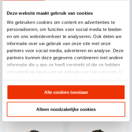
Deze website maakt gebruik van cookies
Nils van Breen
Robbin van Tankeren
UX & UI Designer
Ontwikkelaar
We gebruiken cookies om content en advertenties te
personaliseren, om functies voor social media te bieden
en om ons websiteverkeer te analyseren. Ook delen we
informatie over uw gebruik van onze site met onze
partners voor social media, adverteren en analyse. Deze
partners kunnen deze gegevens combineren met andere
informatie die u aan ze heeft verstrekt of die ze hebben
verzameld op basis van uw gebruik van hun services. U
gaat akkoord met onze cookies als u onze website blijft
gebruiken.
Alle cookies toestaan
Alex Gulen
Joost van Bergen
Hoofd ontwikkeling &
Front end developer
design
Alleen noodzakelijke cookies