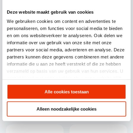
Deze website maakt gebruik van cookies
Maarten Bronswijk
Robbin van Tankeren
We gebruiken cookies om content en advertenties te
Projectmanager
Ontwikkelaar
personaliseren, om functies voor social media te bieden
en om ons websiteverkeer te analyseren. Ook delen we
informatie over uw gebruik van onze site met onze
partners voor social media, adverteren en analyse. Deze
partners kunnen deze gegevens combineren met andere
informatie die u aan ze heeft verstrekt of die ze hebben
verzameld op basis van uw gebruik van hun services. U
gaat akkoord met onze cookies als u onze website blijft
gebruiken.
Alle cookies toestaan
Nils van Breen
Joey de Kruis
Alleen noodzakelijke cookies
UX & UI Designer
Ontwikkelaar