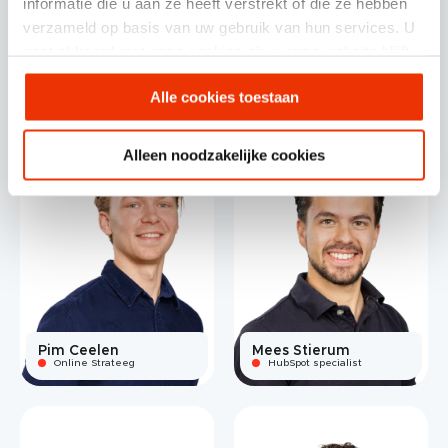
informatie die u aan ze heeft verstrekt of die ze hebben
verzameld op basis van uw gebruik van hun services. U
Mariska Paul
gaat akkoord met onze cookies als u onze website blijft
Joey de Kruis
Contentmarketing
specialist
Ontwikkelaar
gebruiken.
Alle cookies toestaan
Alleen noodzakelijke cookies
Pim Ceelen
Mees Stierum
Online Strateeg
HubSpot specialist