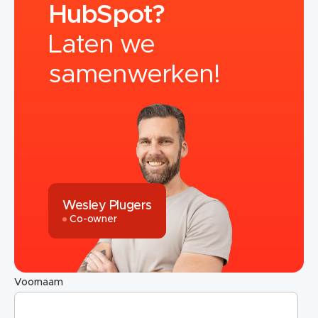
HubSpot?
Laten we
samenwerken!
Wesley Plugers
Co-owner
Voornaam