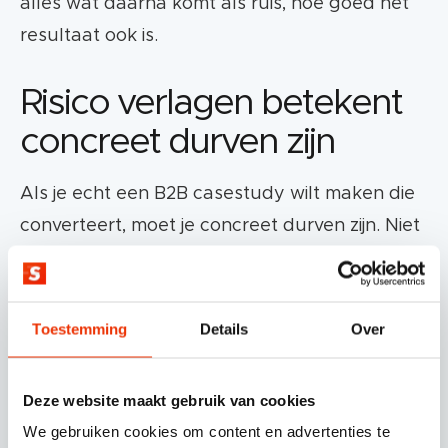
alles wat daarna komt als ruis, hoe goed het
resultaat ook is.
Risico verlagen betekent
concreet durven zijn
Als je echt een B2B casestudy wilt maken die
converteert, moet je concreet durven zijn. Niet
in abstracte termen zoals “betere
performance” of “efficiëntere processen”,
“30% groei” maar in wat er daadwerkelijk
Toestemming
Details
Over
veranderde. Wat kostte het meeste tijd? Waar
liep het vast? Welke afhankelijkheden waren
Deze website maakt gebruik van cookies
er binnen het team? Wat gebeurde er op het
We gebruiken cookies om content en advertenties te