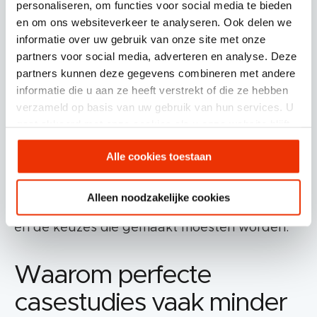
moment dat het spannend werd? Hoe heb je
personaliseren, om functies voor social media te bieden
en om ons websiteverkeer te analyseren. Ook delen we
de groei gerealiseerd? En: maak de groei
informatie over uw gebruik van onze site met onze
concreet: in welke periode was die groei
partners voor social media, adverteren en analyse. Deze
behaald en hoe kan je het toeschrijven aan de
partners kunnen deze gegevens combineren met andere
informatie die u aan ze heeft verstrekt of die ze hebben
dienst die of het product dat jij hebt geleverd?
verzameld op basis van uw gebruik van hun services. U
gaat akkoord met onze cookies als u onze website blijft
Dat zijn de details die vertrouwen creëren. Niet
gebruiken.
Alle cookies toestaan
omdat ze perfect klinken, maar omdat ze echt
voelen. Ze laten zien dat je begrijpt hoe een
Alleen noodzakelijke cookies
situatie in de praktijk werkt, inclusief de twijfel
en de keuzes die gemaakt moesten worden.
Waarom perfecte
casestudies vaak minder