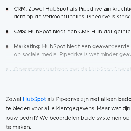
CRM:
Zowel HubSpot als Pipedrive zijn krachti
richt op de verkoopfuncties. Pipedrive is ster
CMS:
HubSpot biedt een CMS Hub dat geïntegr
Marketing:
HubSpot biedt een geavanceerde se
op sociale media. Pipedrive is wat minder gea
Operations:
Verhoog met de HubSpot Operation
een schone klantendatabase. Pipedrive biedt 
Klantenservice tools:
Met de HubSpot Service 
Zowel
HubSpot
als Pipedrive zijn niet alleen be
kennisbank en live chat functie. Pas ook auto
klantenservice ondersteuning.
te bieden voor al je klantgegevens. Maar wat zij
jouw bedrijf? We beoordelen beide systemen op d
Implementatie:
Hubspot implementatie kan vari
te maken.