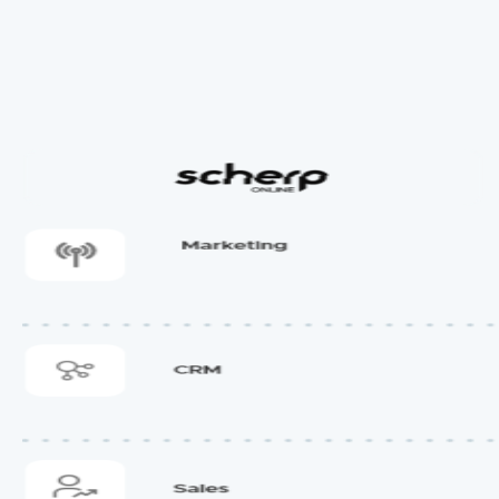
geavanceerd en is snel en eenvoudig te impl
Prijs:
HubSpot heeft een gratis plan en betaalde
en extra functies. Dit kan uiteenlopen van €