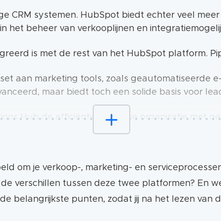
ge CRM systemen. HubSpot biedt echter veel meer fun
k in het beheer van verkooplijnen en integratiemogel
eerd is met de rest van het HubSpot platform. Pi
t aan marketing tools, zoals geautomatiseerde e-
vanceerd, maar biedt toch een solide basis voor lea
s Hub de efficiëntie binnen je organisatie met g
hier geen oplossing voor.
Hub werk je aan het versterken en verbeteren van je
doeld om je verkoop-, marketing- en serviceprocess
matisering toe voor nog meer gemak. Pipedrive richt
n de verschillen tussen deze twee platformen? En we
e belangrijkste punten, zodat jij na het lezen va
ëren tot een vrij simpele tot een complexe setup, a