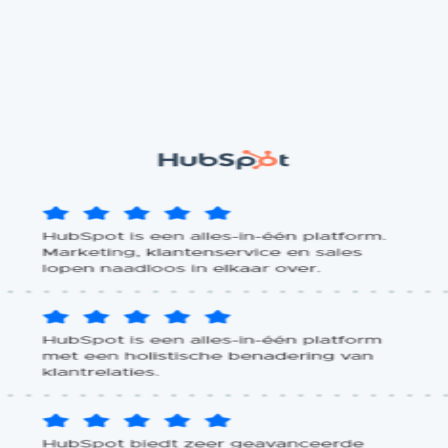
ementeren.
 plannen. De prijs is afhankelijk van het plan dat 
18,- per maand tot €3.300 per maand.