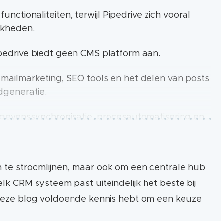
ctionaliteiten, terwijl Pipedrive zich vooral
ijkheden.
pedrive biedt geen CMS platform aan.
mailmarketing, SEO tools en het delen van posts
dgeneratie.
egevenssynchronisatie, procesautomatisering en
 klantrelaties. Het biedt een ticketsysteem,
en te stroomlijnen, maar ook om een centrale hub
 zich primair op sales en biedt geen uitgebreide
lk CRM systeem past uiteindelijk het beste bij
n deze blog voldoende kennis hebt om een keuze
fhankelijk van je behoeften. Pipedrive is minder