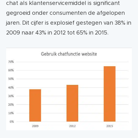
chat als klantenservicemiddel is significant
Voordelen live chat:
gegroeid onder consumenten de afgelopen
De klanttevredenheid stijgt bij het juist
jaren. Dit cijfer is explosief gestegen van 38% in
managen van de chatfunctie op je
2009 naar 43% in 2012 tot 65% in 2015.
website.
Kosteneffectief
Het biedt salesmogelijkheden
Vooral millennials lopen voorop in het
omarmen van live chat, messaging apps en
chatbots. Als dit je doelgroep is, dan kun je
écht niet meer om een chatbox heen.