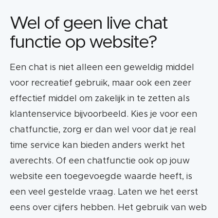
Wel of geen live chat
Met live chat kun je mensen die anders je
functie op website?
site zouden verlaten omdat ze niet vonden
wat ze zochten, laagdrempelig toch op je
website houden.
Een chat is niet alleen een geweldig middel
voor recreatief gebruik, maar ook een zeer
De optie tot menselijk contact is nog steeds
effectief middel om zakelijk in te zetten als
belangrijk bij chat bots, ook al vindt men
klantenservice bijvoorbeeld. Kies je voor een
het over het algemeen prima om met een
bot te chatten.
chatfunctie, zorg er dan wel voor dat je real
time service kan bieden anders werkt het
De valkuilen van een online chat zijn: traag
averechts. Of een chatfunctie ook op jouw
reageren, onbeantwoorde chatverzoeken,
website een toegevoegde waarde heeft, is
slechte communicatie, geen overzicht van
een veel gestelde vraag. Laten we het eerst
de chat sturen en de extra laadtijd die het
met zich meebrengt.
eens over cijfers hebben. Het gebruik van web