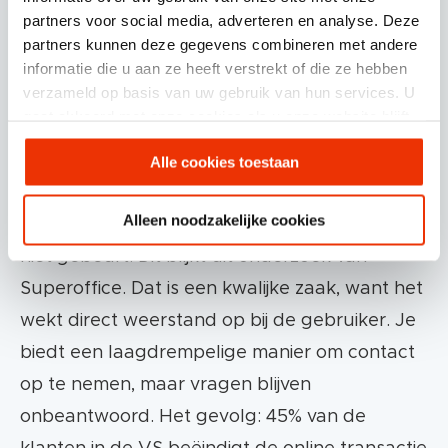
partners voor social media, adverteren en analyse. Deze
Onbeantwoorde chatverzoeken
partners kunnen deze gegevens combineren met andere
Je hebt een live chatfunctie op je website
informatie die u aan ze heeft verstrekt of die ze hebben
verzameld op basis van uw gebruik van hun services. U
geïnstalleerd. Gefeliciteerd! Laat het
gaat akkoord met onze cookies als u onze website blijft
conversiepercentage maar stijgen! Helaas
gebruiken.
werkt dat niet met de handen in de zakken.
Alle cookies toestaan
Chatverzoeken moeten wel beantwoord
Alleen noodzakelijke cookies
worden, wat echter bij 21% van de verzoeken
niet gebeurt. Dit blijkt uit onderzoek van
Superoffice. Dat is een kwalijke zaak, want het
wekt direct weerstand op bij de gebruiker. Je
biedt een laagdrempelige manier om contact
op te nemen, maar vragen blijven
onbeantwoord. Het gevolg: 45% van de