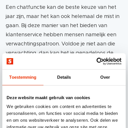
Een chatfunctie kan de beste keuze van het
jaar zijn, maar het kan ook helemaal de mist in
gaan. Bij deze manier van het bieden van
klantenservice hebben mensen namelijk een
verwachtingspatroon. Voldoe je niet aan die
verwachting, dan kan het je genadeloos de
kop kosten, wat je goede intenties ook waren.
Ik zal een aantal grote chatfrustraties van
Toestemming
Details
Over
gebruikers aan de verzoekkant uiteenzetten
plus de nadelen van een chatbox op je
Deze website maakt gebruik van cookies
website. Maar, goed nieuws: alles is te
We gebruiken cookies om content en advertenties te
ondervangen! Ook die tips deel ik graag met
personaliseren, om functies voor social media te bieden
jullie.
en om ons websiteverkeer te analyseren. Ook delen we
informatie over uw gebruik van onze site met onze