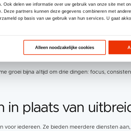
. Ook delen we informatie over uw gebruik van onze site met on
nig ideeën hebben. Integendeel. Er is altijd wel ee
e. Deze partners kunnen deze gegevens combineren met andere i
m aan te boren. De markt zit vol kansen. Zoveel da
erzameld op basis van uw gebruik van hun services. U gaat akk
ar geen kansen te missen.
 niet per se uit méér doen. Groei ontstaat uit het be
Alleen noodzakelijke cookies
A
it is ook vooruitgang!
e groei bijna altijd om drie dingen: focus, consiste
 in plaats van uitbre
zijn voor iedereen. Ze bieden meerdere diensten aa