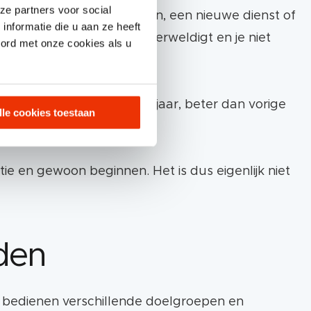
ze partners voor social
n nieuw kanaal om te testen, een nieuwe dienst of
nformatie die u aan ze heeft
t het je misschien wel overweldigt en je niet
oord met onze cookies als u
ter doen. Beter dan vorig jaar, beter dan vorige
lle cookies toestaan
ntie en gewoon beginnen. Het is dus eigenlijk niet
iden
n, bedienen verschillende doelgroepen en