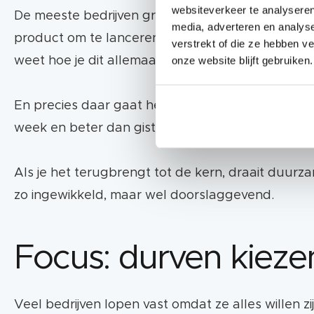
websiteverkeer te analyseren
De meeste bedrijven groeien niet omdat ze te wei
media, adverteren en analys
product om te lanceren of een nieuwe doelgroep o
verstrekt of die ze hebben v
onze website blijft gebruiken.
weet hoe je dit allemaal aan moet vliegen om ma
En precies daar gaat het mis, want groei ontstaat
week en beter dan gisteren. Kleine stappen vooru
Als je het terugbrengt tot de kern, draait duurzam
zo ingewikkeld, maar wel doorslaggevend.
Focus: durven kiezen
Veel bedrijven lopen vast omdat ze alles willen 