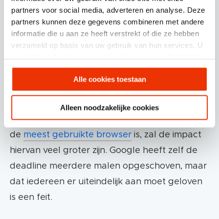
Chrome browser voor 1% van de gebruikers in
partners voor social media, adverteren en analyse. Deze
partners kunnen deze gegevens combineren met andere
Q1 2024. Google neemt deze stap ter
informatie die u aan ze heeft verstrekt of die ze hebben
voorbereiding om het helemaal te gaan
verzameld op basis van uw gebruik van hun services. U
blokkeren voor alle gebruikers in Q3/Q4 van
gaat akkoord met onze cookies als u onze website blijft
gebruiken.
2024.
Alle cookies toestaan
Browsers zoals Safari en Firefox doen dit al
Alleen noodzakelijke cookies
(middels ITP’s), maar aangezien Chrome veruit
de
meest gebruikte browser
is, zal de impact
hiervan veel groter zijn. Google heeft zelf de
deadline meerdere malen opgeschoven, maar
dat iedereen er uiteindelijk aan moet geloven
is een feit.