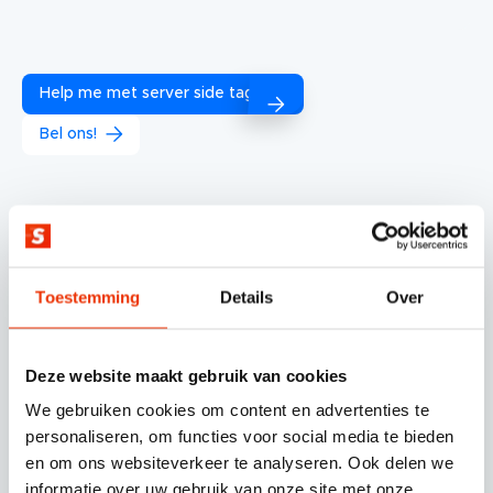
Help me met server side tagging
Bel ons!
Een wereld zonder cookies?
In de huidige situatie missen sommige
Toestemming
Details
Over
branches dus al veel webdata. Dat gaat nog
erger worden. Google liet namelijk weten
dat
third-party cookies automatisch geblokkeerd
Deze website maakt gebruik van cookies
zullen worden voor Chrome gebruikers,
als
We gebruiken cookies om content en advertenties te
personaliseren, om functies voor social media te bieden
onderdeel van hun “Privacy Sandbox” project.
en om ons websiteverkeer te analyseren. Ook delen we
Google zal
third-party cookies blokkeren
in de
informatie over uw gebruik van onze site met onze