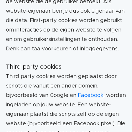
de website die de gebruiker bezoekt. Als
hoeveelheid meetdoelen in Tag Manager.
website-eigenaar ben je dus ook eigenaar van
die data. First-party cookies worden gebruikt
Denk je nu: ik snap er niks van, maar hier moet
om interacties op de eigen website te volgen
ik iets mee.
Neem dan contact op met onze
en om gebruikersinstellingen te onthouden.
tracking specialist >
Denk aan taalvoorkeuren of inloggegevens.
Third party cookies
Third party cookies worden geplaatst door
scripts die vanuit een ander domein,
bijvoorbeeld van Google en
Facebook
, worden
ingeladen op jouw website. Een website-
eigenaar plaatst die scripts zelf op de eigen
website (bijvoorbeeld een Facebook pixel). Die