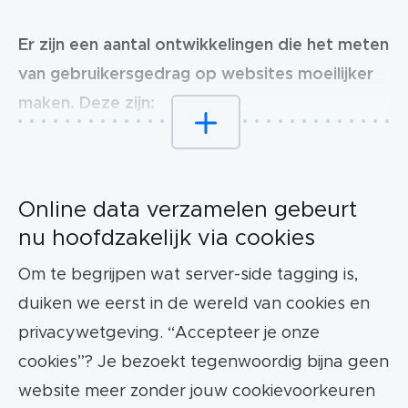
Er zijn een aantal ontwikkelingen die het meten
van gebruikersgedrag op websites moeilijker
maken. Deze zijn:
Het uitfaseren van third-party cookies;
Online data verzamelen gebeurt
Een toename van het gebruik van
adblockers;
nu hoofdzakelijk via cookies
Om te begrijpen wat server-side tagging is,
Nieuwe toepassingen om aan de AVG te
duiken we eerst in de wereld van cookies en
voldoen.
privacywetgeving. “Accepteer je onze
De gebruikelijke manier van tracking (client-
cookies”? Je bezoekt tegenwoordig bijna geen
side) wordt door deze ontwikkelingen steeds
website meer zonder jouw cookievoorkeuren