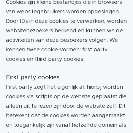
opbouwen
Cookies zijn kleine bestandjes die in browsers
van websitegebruikers worden opgeslagen.
Groter aanpassingsvermogen
Door IDs in deze cookies te verwerken, worden
websitebezoekers herkend en kunnen we de
Cookies kunnen langer bewaard blijven
activiteiten van deze bezoekers volgen. We
kennen twee cookie-vormen: first party
Wat kost de inrichting van server-side
cookies en third party cookies.
tagging?
First party cookies
Een offerte
voor de inrichting van server-side
First party zegt het eigenlijk al: hierbij worden
tagging is altijd op maat. Voor een gemiddeld
cookies via scripts op de website geplaatst die
bedrijf kost server-hosting €20 tot €100 per
alleen uit te lezen zijn door de website zelf. Dit
maand, afhankelijk van de hoeveelheid
betekent dat de cookies worden aangemaakt
gebruikersactiviteiten die je meet. Daarnaast
en toegankelijk zijn vanaf hetzelfde domein als
hangen de kosten van de inrichting af van de