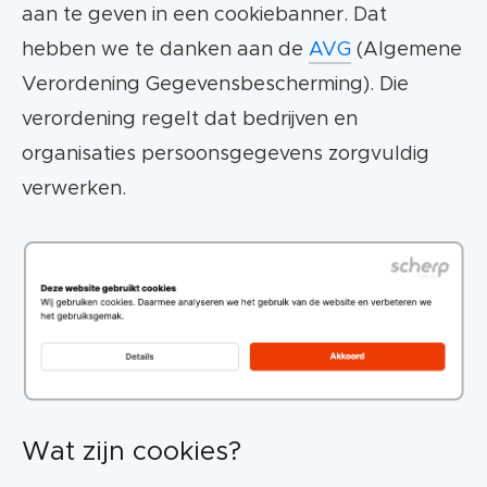
minder kwalitatief. Wil je in een cookieloos
aan te geven in een cookiebanner. Dat
tijdperk toch nauwkeurige data blijven
hebben we te danken aan de
AVG
(Algemene
verzamelen? Dan is server-side tagging de
Verordening Gegevensbescherming). Die
oplossing.
verordening regelt dat bedrijven en
organisaties persoonsgegevens zorgvuldig
Server side tagging heeft een aantal
verwerken.
belangrijke voordelen:
Meer privacycontrole (AVG)
Nauwkeurigere gegevensverzameling
Snellere website
Wat zijn cookies?
Remarketing doelgroepen blijven