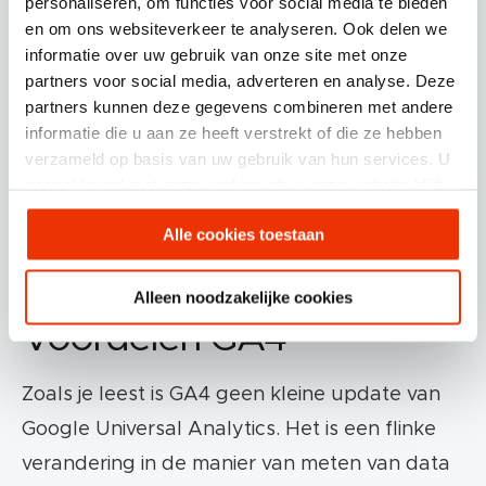
personaliseren, om functies voor social media te bieden
iOS app data stream
en om ons websiteverkeer te analyseren. Ook delen we
informatie over uw gebruik van onze site met onze
Android app data stream
partners voor social media, adverteren en analyse. Deze
partners kunnen deze gegevens combineren met andere
Het is mogelijk om meerdere mobile app data
informatie die u aan ze heeft verstrekt of die ze hebben
verzameld op basis van uw gebruik van hun services. U
streams toe te voegen aan je GA4 property,
gaat akkoord met onze cookies als u onze website blijft
maar je kan maar één web data stream
gebruiken.
toevoegen. Met behulp van filters kun je data
Alle cookies toestaan
streams extraheren.
Alleen noodzakelijke cookies
Voordelen GA4
Zoals je leest is GA4 geen kleine update van
Google Universal Analytics. Het is een flinke
verandering in de manier van meten van data