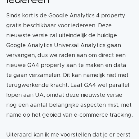
bepaald tijdsbestek weergeven.
Sinds kort is de Google Analytics 4 property
Het voordeel van GA4 is dat je
gratis beschikbaar voor iedereen. Deze
gebeurtenissen niet meer via bijvoorbeeld
nieuwste versie zal uiteindelijk de huidige
Google Tag Manager hoeft te
Google Analytics Universal Analytics gaan
implementeren.
vervangen, dus we raden aan om direct een
GA4 kan webdata combineren met app
nieuwe GA4 property aan te maken en data
data in een enkele GA property. Het is ook
te gaan verzamelen. Dit kan namelijk niet met
mogelijk om alleen website verkeer of
terugwerkende kracht. Laat GA4 wel parallel
alleen app verkeer te meten.
lopen aan UA, omdat deze nieuwste versie
GA4 kan alle interacties van gebruikers
nog een aantal belangrijke aspecten mist, met
met je website en/of app op verschillende
name op het gebied van e-commerce tracking.
apparaten en platforms meten, waardoor
je een volledig inzicht krijgt in de customer
Uiteraard kan ik me voorstellen dat je er eerst
journey.