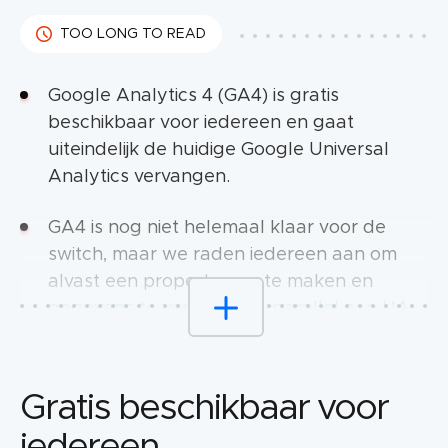
TOO LONG TO READ
Google Analytics 4 (GA4) is gratis
beschikbaar voor iedereen en gaat
uiteindelijk de huidige Google Universal
Analytics vervangen.
GA4 is nog niet helemaal klaar voor de
switch, maar we raden iedereen aan om
alvast een property aan te maken en
gegevens te verzamelen, parallel aan UA.
Het grootste verschil: GA4 werkt volgens
een op gebeurtenissen gebaseerd model,
Gratis beschikbaar voor
terwijl Universal Analytics gegevens
iedereen
gegroepeerd in sessies binnen een