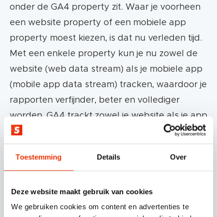
onder de GA4 property zit. Waar je voorheen
een website property of een mobiele app
property moest kiezen, is dat nu verleden tijd.
Met een enkele property kun je nu zowel de
website (web data stream) als je mobiele app
(mobile app data stream) tracken, waardoor je
rapporten verfijnder, beter en vollediger
worden. GA4 trackt zowel je website als je app
mits je die beide hebt. Heb je alleen een
website? Dan trackt GA4 enkel de web
Toestemming
Details
Over
datastream. Met data stream wordt een data
source bedoeld. Voor de mobile app data
Deze website maakt gebruik van cookies
source zijn er twee typen data streams:
We gebruiken cookies om content en advertenties te