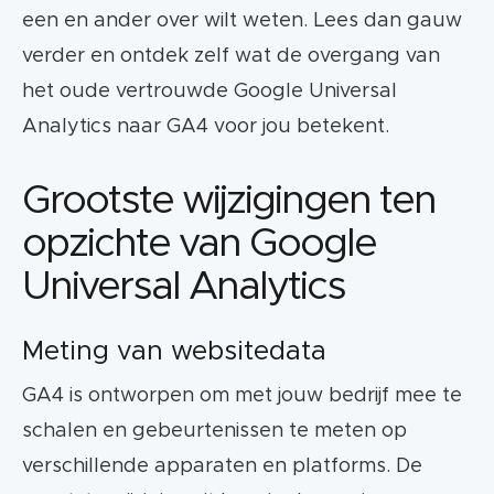
een en ander over wilt weten. Lees dan gauw
De rapportage in GA4 verschilt erg van UA
verder en ontdek zelf wat de overgang van
en is gebouwd op Firebase Analytics. Je
het oude vertrouwde Google Universal
bepaalt zelf wat je terug wilt zien in je
Analytics naar GA4 voor jou betekent.
rapportage.
Grootste wijzigingen ten
De accountstructuur is ook anders dan we
gewend zijn. Met één property kun je
opzichte van Google
verschillende datastreams (data sources)
Universal Analytics
meten, zoals je web datastream en/of app
datastream.
Meting van websitedata
Gebruikers zijn makkelijk te ontdubbelen
GA4 is ontworpen om met jouw bedrijf mee te
doordat GA4 werkt met User-ID’s.
schalen en gebeurtenissen te meten op
Krijg inzicht in nieuwe engagement metrics,
verschillende apparaten en platforms. De
zoals Engaged Sessions, Engegement