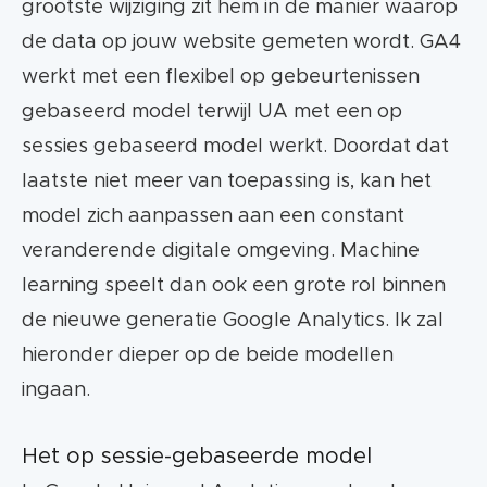
grootste wijziging zit hem in de manier waarop
Rate, Engaged Sessions per User en
de data op jouw website gemeten wordt. GA4
Engagement Time.
werkt met een flexibel op gebeurtenissen
GA4 kent geen datalimiet, maar wel een
gebaseerd model terwijl UA met een op
limiet op aantal gebeurtenissen dat je kunt
sessies gebaseerd model werkt. Doordat dat
tracken.
laatste niet meer van toepassing is, kan het
model zich aanpassen aan een constant
Maak nu eventueel gratis een connectie
veranderende digitale omgeving. Machine
met BigQuery.
learning speelt dan ook een grote rol binnen
de nieuwe generatie Google Analytics. Ik zal
hieronder dieper op de beide modellen
ingaan.
Het op sessie-gebaseerde model