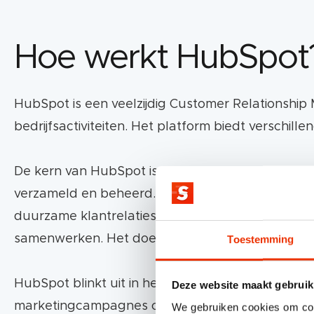
Een duidelijk overzicht wil van je klantinteracti
Hoe werkt HubSpot
Efficiënter wilt werken door automatisering.
HubSpot is een veelzijdig Customer Relationshi
Je marketinginspanningen wilt verbeteren me
bedrijfsactiviteiten. Het platform biedt verschil
Wat biedt HubSpot?
De kern van HubSpot is de CRM-functionaliteit. Di
verzameld en beheerd. Zo hou jij een duidelijk ov
CRM
: Een centraal systeem voor alle klantge
duurzame klantrelaties. Door deze geïntegreerd
Sales
: Tools om leads te beheren en deals te s
samenwerken. Het doel? Een meer gestroomlijnde 
Toestemming
Marketing
: Alles wat je nodig hebt voor cam
HubSpot blinkt uit in het personaliseren van kla
Deze website maakt gebruik
Operations
: Naadloze integratie van systeme
marketingcampagnes opzetten, persoonlijke aanb
We gebruiken cookies om cont