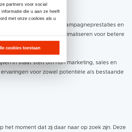
ze partners voor social
nformatie die u aan ze heeft
oord met onze cookies als u
l inzicht in klantgedrag, campagneprestaties en
rend te verfijnen en te optimaliseren voor betere
lle cookies toestaan
jven in staat stelt om hun marketing, sales en
ngen. Het platform integreert ook moeiteloos met
e ervaringen voor zowel potentiële als bestaande
en training. Ook als je wil profiteren van
partner nodig die zijn vak kent.
 het moment dat zij daar naar op zoek zijn. Deze