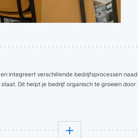
 en integreert verschillende bedrijfsprocessen naad
staat. Dit helpt je bedrijf organisch te groeien doo
derneming, HubSpot groeit met je mee. Het is ideaal 