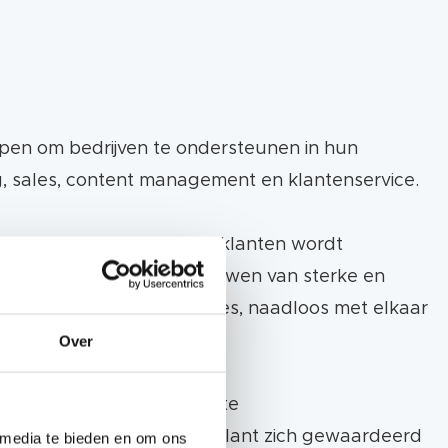
rpen om bedrijven te ondersteunen in hun
ing, sales, content management en klantenservice.
over klanten en potentiële klanten wordt
belangrijk is voor het opbouwen van sterke en
, zoals marketing en sales, naadloos met elkaar
Over
ns kunnen bedrijven gerichte
it zorgt ervoor dat elke klant zich gewaardeerd
 media te bieden en om ons