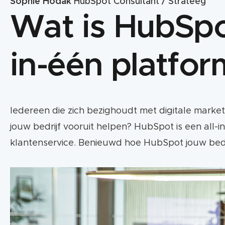
Sophie Hodak
HubSpot Consultant / Strateeg
Wat is HubSpot
in-één platfor
Iedereen die zich bezighoudt met digitale marke
jouw bedrijf vooruit helpen? HubSpot is een all
klantenservice. Benieuwd hoe HubSpot jouw bedri