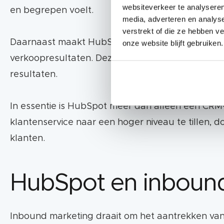
websiteverkeer te analyseren
en begrepen voelt.
CMS
: Eenvoudige creatie van geoptimaliseerd
media, adverteren en analys
verstrekt of die ze hebben v
Daarnaast maakt HubSpot gebruik van geavanceerd
onze website blijft gebruiken.
Service
: Efficiënte klantenservice voor tevred
verkoopresultaten. Deze data-gedreven aanpak stel
resultaten.
Kosten en integraties
In essentie is HubSpot meer dan alleen een CRM-pl
HubSpot biedt diverse prijspakketten, van een gr
klantenservice naar een hoger niveau te tillen, 
andere systemen, waardoor je je bestaande tools
klanten.
Scherp Online als Hubspot Partner
HubSpot en inboun
Scherp Online is officieel
HubSpot Platinum Partn
HubSpots Enterprise-level workflows, automatiser
Inbound marketing draait om het aantrekken van 