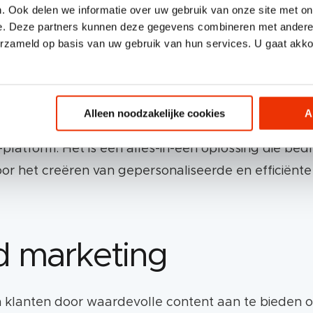
. Ook delen we informatie over uw gebruik van onze site met on
e websites en landingspagina’s.
e. Deze partners kunnen deze gegevens combineren met andere i
erzameld op basis van uw gebruik van hun services. U gaat akk
e analytics en rapportagefuncties. Zo krijg jij sne
en klanten.
t je als bedrijf in staat om je strategieën voortdu
Alleen noodzakelijke cookies
A
atform. Het is een alles-in-één oplossing die bedri
atis basisversie tot uitgebreide enterprise-oplossi
door het creëren van gepersonaliseerde en efficiënt
 kunt blijven gebruiken.
d marketing
er.
Een partner bureau kan je helpen met onboarding 
ing, rapportage en integraties, heb je een HubSpot 
klanten door waardevolle content aan te bieden op