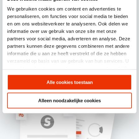
een Data Looker Studio rapportage die
We gebruiken cookies om content en advertenties te
je altijd real time kunt inzien. Wat hebben
personaliseren, om functies voor social media te bieden
we gedaan? Wat zijn de resultaten?
en om ons websiteverkeer te analyseren. Ook delen we
informatie over uw gebruik van onze site met onze
Liggen we op koers met de doelstelling?
partners voor social media, adverteren en analyse. Deze
Maar ook actiepunten worden
partners kunnen deze gegevens combineren met andere
besproken. Waar ligt onze focus deze
informatie die u aan ze heeft verstrekt of die ze hebben
maand? Tussendoor zijn we natuurlijk
verzameld op basis van uw gebruik van hun services. U
ook altijd bereikbaar voor vragen.
gaat akkoord met onze cookies als u onze website blijft
gebruiken.
Alle cookies toestaan
Alleen noodzakelijke cookies