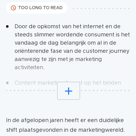
TOO LONG TO READ
Door de opkomst van het internet en de
steeds slimmer wordende consument is het
vandaag de dag belangrijk om al in de
oriënterende fase van de customer journey
aanwezig te zijn met je marketing
activiteiten.
Content marketing focust op het binden
van een doelgroep aan je merk of bedrijf
door relevante en waardevolle content
aan te bieden.
In de afgelopen jaren heeft er een duidelijke
Inbound marketing focust zich vooral op
shift plaatsgevonden in de marketingwereld.
het begeleiden van je doelgroep door de