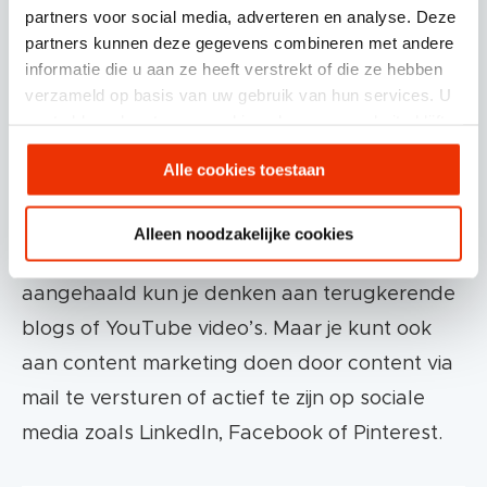
YouTuber die wekelijks instructievideo’s deelt
partners voor social media, adverteren en analyse. Deze
partners kunnen deze gegevens combineren met andere
over home workouts. Het kan dus prima dat er
informatie die u aan ze heeft verstrekt of die ze hebben
iemand wekelijks deze blog of video’s bezoekt
verzameld op basis van uw gebruik van hun services. U
zonder dat deze persoon zich verder in
gaat akkoord met onze cookies als u onze website blijft
gebruiken.
customer journey beweegt.
Alle cookies toestaan
Content marketing bestaat uit veel
Alleen noodzakelijke cookies
verschillende formats. Zoals hierboven al
aangehaald kun je denken aan terugkerende
blogs of YouTube video’s. Maar je kunt ook
aan content marketing doen door content via
mail te versturen of actief te zijn op sociale
media zoals LinkedIn, Facebook of Pinterest.