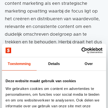
content marketing als een strategische
marketing opvatting waarbij de focus ligt op
het creëren en distribueren van waardevolle,
relevante en consistente content om een
duidelijk omschreven doelgroep aan te
trekken en te behouden. Hierbij draait het dus
meer om voortdurend in contact te staan met
je doelgroep zonder dat er direct sprake is
Toestemming
Details
Over
een customer journey.
Denk hierbij bijvoorbeeld aan een influencer
Deze website maakt gebruik van cookies
die een wekelijkse blog schrijft waarin hij/zij
We gebruiken cookies om content en advertenties te
personaliseren, om functies voor social media te bieden
zijn/haar doelgroep wil inspireren met nieuwe,
en om ons websiteverkeer te analyseren. Ook delen we
gezonde en eenvoudige gerechten. Of een
informatie over uw gebruik van onze site met onze