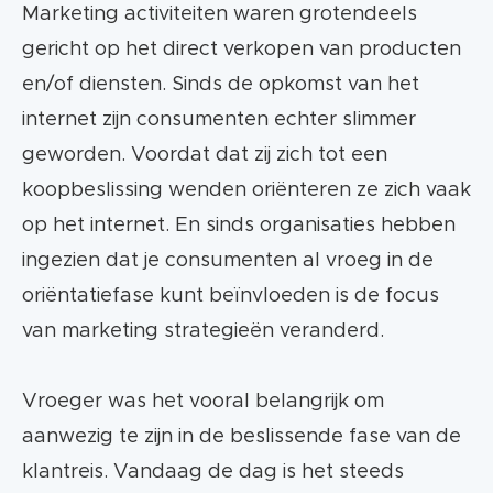
customer journey.
Marketing activiteiten waren grotendeels
gericht op het direct verkopen van producten
Inbound marketing maakt gebruik van de
en/of diensten. Sinds de opkomst van het
opgebouwde relatie en richt zich meer op
internet zijn consumenten echter slimmer
conversie en verkoop.
geworden. Voordat dat zij zich tot een
Content marketing kan gezien worden als
koopbeslissing wenden oriënteren ze zich vaak
een onderdeel van je inbound marketing
op het internet. En sinds organisaties hebben
strategie.
ingezien dat je consumenten al vroeg in de
oriëntatiefase kunt beïnvloeden is de focus
van marketing strategieën veranderd.
Vroeger was het vooral belangrijk om
aanwezig te zijn in de beslissende fase van de
klantreis. Vandaag de dag is het steeds