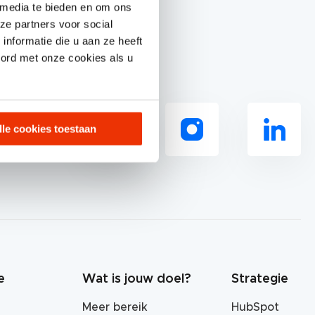
 media te bieden en om ons
ze partners voor social
nformatie die u aan ze heeft
oord met onze cookies als u
ons op
lle cookies toestaan
e
Wat is jouw doel?
Strategie
Meer bereik
HubSpot