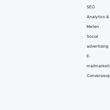
SEO
Analytics &
Meten
Social
advertising
E-
mailmarket
Conversieop