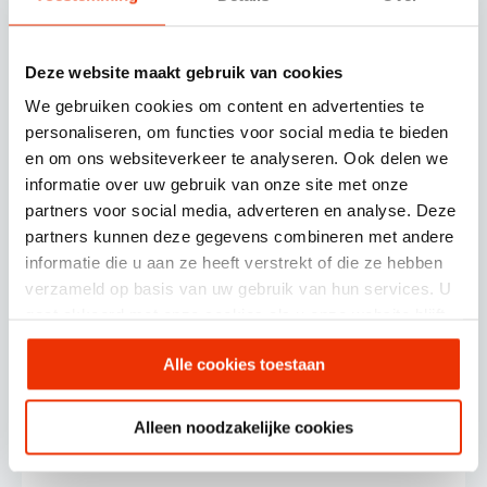
Deze website maakt gebruik van cookies
We gebruiken cookies om content en advertenties te
personaliseren, om functies voor social media te bieden
en om ons websiteverkeer te analyseren. Ook delen we
informatie over uw gebruik van onze site met onze
partners voor social media, adverteren en analyse. Deze
partners kunnen deze gegevens combineren met andere
informatie die u aan ze heeft verstrekt of die ze hebben
verzameld op basis van uw gebruik van hun services. U
HubSpot
24 januari 2025
gaat akkoord met onze cookies als u onze website blijft
gebruiken.
Alle cookies toestaan
Hubspot integraties; haal meer uit
je Hubspot account met deze 5
Alleen noodzakelijke cookies
integraties