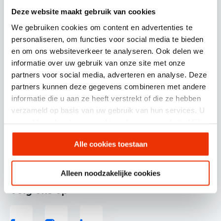
om server-side tagging
Deze website maakt gebruik van cookies
We gebruiken cookies om content en advertenties te
personaliseren, om functies voor social media te bieden
Inge Peeters
en om ons websiteverkeer te analyseren. Ook delen we
informatie over uw gebruik van onze site met onze
partners voor social media, adverteren en analyse. Deze
partners kunnen deze gegevens combineren met andere
informatie die u aan ze heeft verstrekt of die ze hebben
verzameld op basis van uw gebruik van hun services. U
gaat akkoord met onze cookies als u onze website blijft
gebruiken.
Alle cookies toestaan
© SCHERPONLINE 2026
Alleen noodzakelijke cookies
Volg ons op