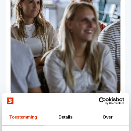
Google Tag Manager
14 december 2023
Toestemming
Details
Over
Een cookieloos tijdperk vraagt