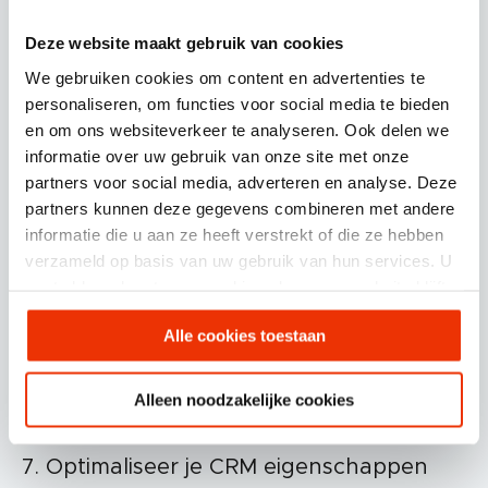
activiteiten.
Deze website maakt gebruik van cookies
6. Review je contentbibliotheek
We gebruiken cookies om content en advertenties te
personaliseren, om functies voor social media te bieden
Houd je contentbibliotheek schoon en
en om ons websiteverkeer te analyseren. Ook delen we
relevant.
informatie over uw gebruik van onze site met onze
partners voor social media, adverteren en analyse. Deze
partners kunnen deze gegevens combineren met andere
Workflow voor contentarchivering:
maak
informatie die u aan ze heeft verstrekt of die ze hebben
een workflow aan die contentitems
verzameld op basis van uw gebruik van hun services. U
markeert die een bepaalde
gaat akkoord met onze cookies als u onze website blijft
ouderdomsgrens bereiken en een
gebruiken.
eigenschap toevoegt om ze te markeren
Alle cookies toestaan
voor archivering. Teamleden kunnen dan
periodiek deze content beoordelen en
Alleen noodzakelijke cookies
archiveren.
7. Optimaliseer je CRM eigenschappen