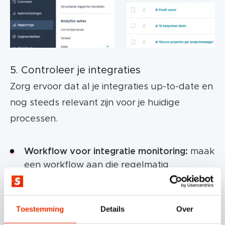
5. Controleer je integraties
Zorg ervoor dat al je integraties up-to-date en
nog steeds relevant zijn voor je huidige
processen.
Workflow voor integratie monitoring:
maak
een workflow aan die regelmatig
controleert of bepaalde integraties actief
en in gebruik zijn. Dit kan door het
bijhouden van eigenschapsveranderingen
Toestemming
Details
Over
of het gebruik van specifieke integratie-