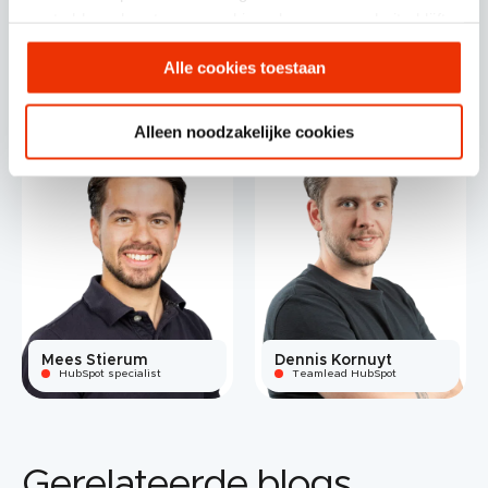
gaat akkoord met onze cookies als u onze website blijft
Consultants
gebruiken.
Alle cookies toestaan
Alleen noodzakelijke cookies
Mees Stierum
Dennis Kornuyt
HubSpot specialist
Teamlead HubSpot
Gerelateerde blogs