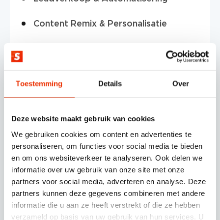
Content Remix & Personalisatie
Nieuwe features & updates
Toestemming
Details
Over
15.00 tot 16.30 uur – Borrel 🍻
Uiteraard sluiten we af met een gezellig
Deze website maakt gebruik van cookies
borrel. Dit biedt iedereen de ruimte om
We gebruiken cookies om content en advertenties te
te netwerken onder het genot van een
personaliseren, om functies voor social media te bieden
drankje!
en om ons websiteverkeer te analyseren. Ook delen we
informatie over uw gebruik van onze site met onze
partners voor social media, adverteren en analyse. Deze
partners kunnen deze gegevens combineren met andere
informatie die u aan ze heeft verstrekt of die ze hebben
Onze HubSpot
verzameld op basis van uw gebruik van hun services. U