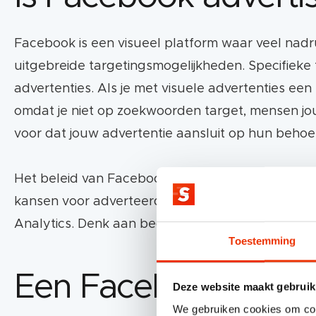
Gedrag
Facebook is een visueel platform waar veel nadr
uitgebreide targetingsmogelijkheden. Specifieke 
Custom audiences (eigen data)
advertenties. Als je met visuele advertenties een
omdat je niet op zoekwoorden target, mensen jouw 
Lijsten op basis van websitebezoekers (re
voor dat jouw advertentie aansluit op hun behoef
Lookalike audiences
Het beleid van Facebook is op sommige vlakken 
Combinatie eigen data en Facebookdata.
kansen voor adverteerders die vanwege privacy
Analytics. Denk aan bedrijven die gezondheid- 
Toestemming
Tips voor kiezen doelgroep:
Houd rekening met budgetverdeling en cam
Een Facebook adver
Deze website maakt gebruik
Voorkom overlapping van doelgroepen
We gebruiken cookies om cont