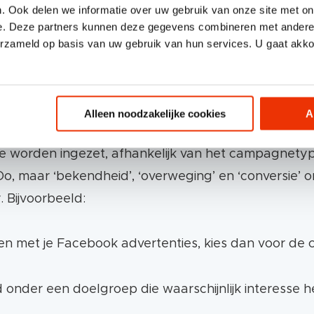
. Ook delen we informatie over uw gebruik van onze site met on
 Facebookpagina nodig (bij voorkeur een bedrijfsp
iet te breed.
e. Deze partners kunnen deze gegevens combineren met andere i
? Maak deze dan aan via
Facebook Business
.
erzameld op basis van uw gebruik van hun services. U gaat akk
Alleen noodzakelijke cookies
A
 te gaan met het See, Think, Do, Care model om de kl
e worden ingezet, afhankelijk van het campagnetyp
o, maar ‘bekendheid’, ‘overweging’ en ‘conversie’ o
 Bijvoorbeeld:
en met je Facebook advertenties, kies dan voor d
nder een doelgroep die waarschijnlijk interesse h