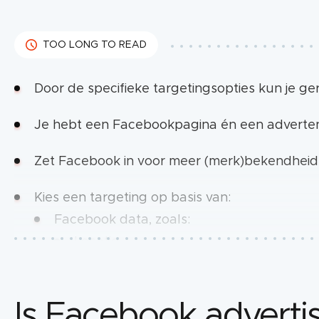
TOO LONG TO READ
Door de specifieke targetingsopties kun je ger
Je hebt een Facebookpagina én een adverten
Zet Facebook in voor meer (merk)bekendheid,
Kies een targeting op basis van:
Facebook data, zoals:
Locatie
Demografie
Is Facebook advertis
Interesse