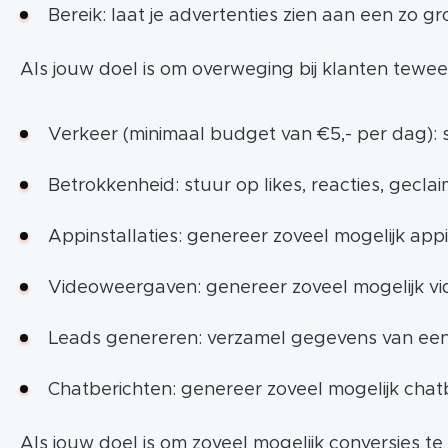
Bereik: laat je advertenties zien aan een zo g
Gebruik UTM-codes om het Facebookverkeer t
Als jouw doel is om overweging bij klanten tew
Stel de Facebook pixel in voor een beter beel
Verkeer (minimaal budget van €5,- per dag):
Betrokkenheid: stuur op likes, reacties, gecla
Appinstallaties: genereer zoveel mogelijk appi
Videoweergaven: genereer zoveel mogelijk v
Leads genereren: verzamel gegevens van een
Chatberichten: genereer zoveel mogelijk chat
Als jouw doel is om zoveel mogelijk conversies 