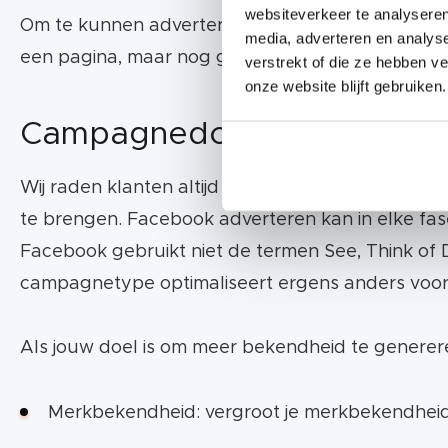
websiteverkeer te analyseren
Om te kunnen adverteren op Facebook heb je een
Maak je doelgroep niet te klein, maar ook n
media, adverteren en analys
een pagina, maar nog geen advertentieaccount
verstrekt of die ze hebben v
onze website blijft gebruiken.
Advertentie indelingen:
Campagnedoel kiezen
Afbeelding
Wij raden klanten altijd aan om eerst aan de slag
Carrousel
te brengen. Facebook adverteren kan in elke fas
Video
Facebook gebruikt niet de termen See, Think of D
campagnetype optimaliseert ergens anders voor.
Slideshow
Canvas (alleen voor mobiel)
Als jouw doel is om meer bekendheid te generer
Merkbekendheid: vergroot je merkbekendheid o
Test met doelgroepen en advertenties.