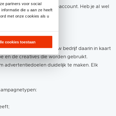
ze partners voor social
agina) en een advertentieaccount. Heb je al wel
nformatie die u aan ze heeft
oord met onze cookies als u
lle cookies toestaan
antreis en de rol van jouw bedrijf daarin in kaart
e en de creatives die worden gebruikt.
m advertentiedoelen duidelijk te maken. Elk
e campagnetypen:
eeft;