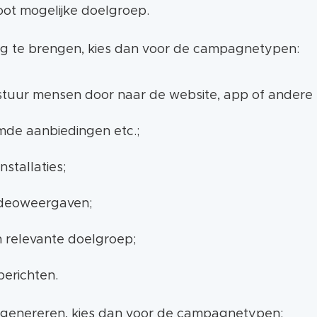
root mogelijke doelgroep.
e herleiden.
eeg te brengen, kies dan voor de campagnetypen:
d van je conversies en de mogelijkheid tot remarketi
 stuur mensen door naar de website, app of ander
imde aanbiedingen etc.;
nstallaties;
ideoweergaven;
 relevante doelgroep;
berichten.
te genereren, kies dan voor de campagnetypen: