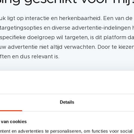
uk ligt op interactie en herkenbaarheid. Een van d
targetingsopties en diverse advertentie-indelingen 
 specifieke doelgroep wil targeten, is dit platform 
advertentie niet altijd verwachten. Door te kiezen 
marketing)
ten en dus relevant is.
zeer streng (denk aan het goedkeuren van adverten
redenen bijvoorbeeld geen remarketinglijsten mog
of schoonheidsproducten en diensten aanbieden.
Details
pagnestructuur i.v.m. splitsen doelgroepen in adve
tentieaccount opzet
 van cookies
ent en advertenties te personaliseren, om functies voor social