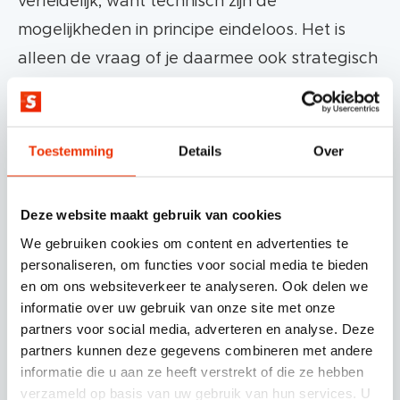
verleidelijk, want technisch zijn de
mogelijkheden in principe eindeloos. Het is
alleen de vraag of je daarmee ook strategisch
slimmer bezig bent. Elke extra koppeling is
een extra afhankelijkheid en elke extra tool
introduceert een potentieel verschil in
Toestemming
Details
Over
definities, timing of data-interpretatie.
Bovendien werkt personalisatie alleen als de
Deze website maakt gebruik van cookies
onderliggende data zuiver is.
We gebruiken cookies om content en advertenties te
personaliseren, om functies voor social media te bieden
Waarom wij voor
en om ons websiteverkeer te analyseren. Ook delen we
informatie over uw gebruik van onze site met onze
HubSpot kiezen
partners voor social media, adverteren en analyse. Deze
partners kunnen deze gegevens combineren met andere
informatie die u aan ze heeft verstrekt of die ze hebben
De reden dat wij het liefst werken met
verzameld op basis van uw gebruik van hun services. U