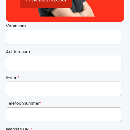
Teamlead HubSpot
Voornaam
Achternaam
E-mail
*
Telefoonnummer
*
Website URL
*