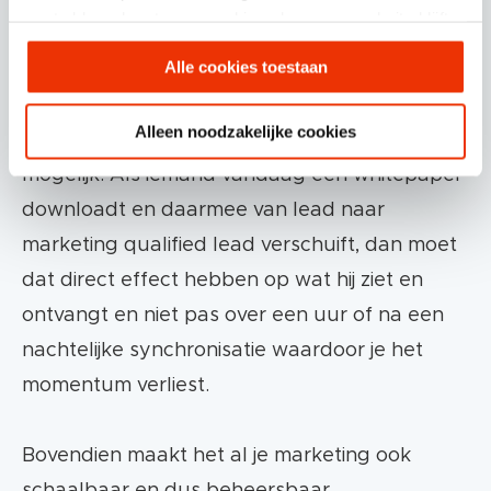
HubSpot als alles-in-een-platform is niet perse
gaat akkoord met onze cookies als u onze website blijft
de hoeveelheid features, maar vooral dat we
gebruiken.
Alle cookies toestaan
kunnen werken vanuit één geïntegreerde
plek. Het maakt consistentie, vlekkeloze
Alleen noodzakelijke cookies
automatisering en verregaande personalisatie
mogelijk. Als iemand vandaag een whitepaper
downloadt en daarmee van lead naar
marketing qualified lead verschuift, dan moet
dat direct effect hebben op wat hij ziet en
ontvangt en niet pas over een uur of na een
nachtelijke synchronisatie waardoor je het
momentum verliest.
Bovendien maakt het al je marketing ook