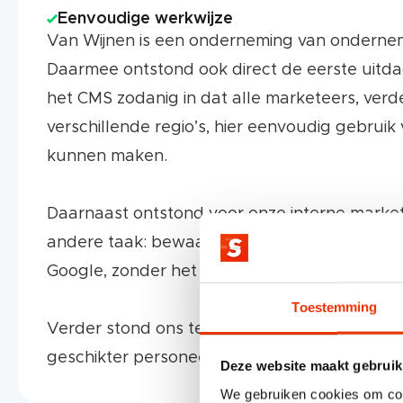
Eenvoudige werkwijze
Van Wijnen is een onderneming van onderne
Daarmee ontstond ook direct de eerste uitdag
het CMS zodanig in dat alle marketeers, verd
verschillende regio’s, hier eenvoudig gebruik
kunnen maken.
Daarnaast ontstond voor onze interne marke
andere taak: bewaak én verbeter de vindbaar
Google, zonder het budget uit het oog te verl
Toestemming
Verder stond ons team voor de uitdaging om
geschikter personeel te werven. Snel aan de 
Deze website maakt gebruik
We gebruiken cookies om cont