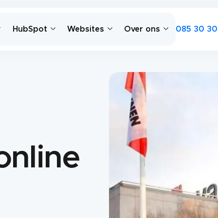
085 30 30
HubSpot
Websites
Over ons
online