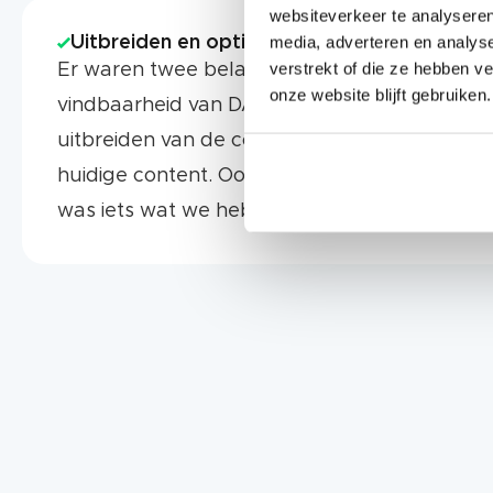
websiteverkeer te analyseren
media, adverteren en analys
Uitbreiden en optimaliseren
verstrekt of die ze hebben v
Er waren twee belangrijke kansen die we za
onze website blijft gebruiken.
vindbaarheid van DAS te verbeteren, namelijk
uitbreiden van de content en het optimaliser
huidige content. Ook het verhogen van de aut
was iets wat we hebben aangepakt.