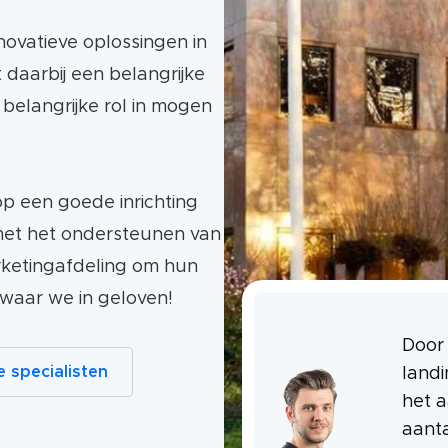
Innovatieve oplossingen in
 daarbij een belangrijke
n belangrijke rol in mogen
p een goede inrichting
met het ondersteunen van
rketingafdeling om hun
s waar we in geloven!
Door 
 specialisten
land
het a
aanta