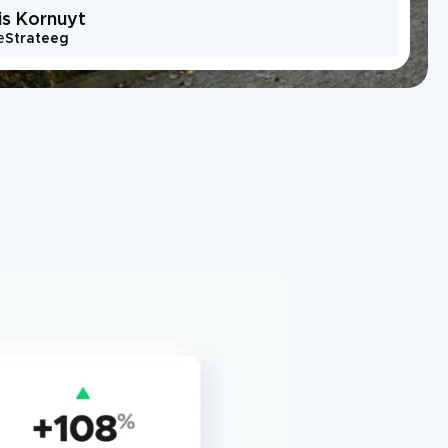
is Kornuyt
e
Strateeg