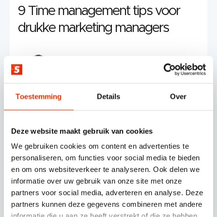
9 Time management tips voor
drukke marketing managers
Mariska Paul
Toestemming
Details
Over
Deze website maakt gebruik van cookies
We gebruiken cookies om content en advertenties te
personaliseren, om functies voor social media te bieden
en om ons websiteverkeer te analyseren. Ook delen we
informatie over uw gebruik van onze site met onze
© SCHERPONLINE 2026
partners voor social media, adverteren en analyse. Deze
partners kunnen deze gegevens combineren met andere
Volg ons op
informatie die u aan ze heeft verstrekt of die ze hebben