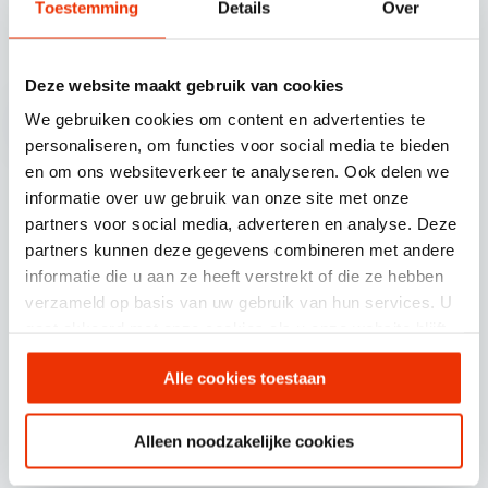
Toestemming
Details
Over
Volg ons op
Deze website maakt gebruik van cookies
We gebruiken cookies om content en advertenties te
personaliseren, om functies voor social media te bieden
en om ons websiteverkeer te analyseren. Ook delen we
informatie over uw gebruik van onze site met onze
Scherponline.nl BV.
partners voor social media, adverteren en analyse. Deze
Professor Doctor Dorgelolaan 14
partners kunnen deze gegevens combineren met andere
informatie die u aan ze heeft verstrekt of die ze hebben
5613 AM Eindhoven
verzameld op basis van uw gebruik van hun services. U
gaat akkoord met onze cookies als u onze website blijft
085 30 30 720
gebruiken.
Alle cookies toestaan
info@scherponline.nl
Alleen noodzakelijke cookies
Specialisme