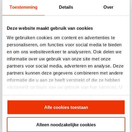
Toestemming
Details
Over
© SCHERPONLINE 2026
Volg ons op
Deze website maakt gebruik van cookies
We gebruiken cookies om content en advertenties te
personaliseren, om functies voor social media te bieden
en om ons websiteverkeer te analyseren. Ook delen we
informatie over uw gebruik van onze site met onze
partners voor social media, adverteren en analyse. Deze
Scherponline.nl BV.
partners kunnen deze gegevens combineren met andere
Professor Doctor Dorgelolaan 14
informatie die u aan ze heeft verstrekt of die ze hebben
5613 AM Eindhoven
verzameld op basis van uw gebruik van hun services. U
gaat akkoord met onze cookies als u onze website blijft
gebruiken.
085 30 30 720
Alle cookies toestaan
info@scherponline.nl
Alleen noodzakelijke cookies