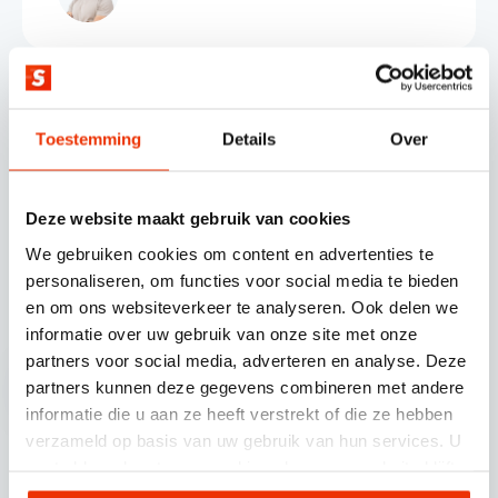
Toestemming
Details
Over
Deze website maakt gebruik van cookies
We gebruiken cookies om content en advertenties te
© SCHERPONLINE 2026
personaliseren, om functies voor social media te bieden
en om ons websiteverkeer te analyseren. Ook delen we
Volg ons op
informatie over uw gebruik van onze site met onze
partners voor social media, adverteren en analyse. Deze
partners kunnen deze gegevens combineren met andere
informatie die u aan ze heeft verstrekt of die ze hebben
verzameld op basis van uw gebruik van hun services. U
gaat akkoord met onze cookies als u onze website blijft
Scherponline.nl BV.
gebruiken.