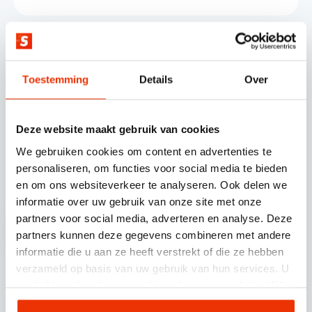
Toestemming
Details
Over
Deze website maakt gebruik van cookies
© SCHERPONLINE 2026
We gebruiken cookies om content en advertenties te
personaliseren, om functies voor social media te bieden
Volg ons op
en om ons websiteverkeer te analyseren. Ook delen we
informatie over uw gebruik van onze site met onze
partners voor social media, adverteren en analyse. Deze
partners kunnen deze gegevens combineren met andere
informatie die u aan ze heeft verstrekt of die ze hebben
verzameld op basis van uw gebruik van hun services. U
Scherponline.nl BV.
gaat akkoord met onze cookies als u onze website blijft
gebruiken.
Professor Doctor Dorgelolaan 14