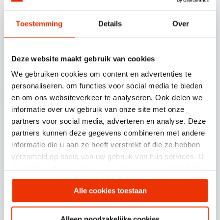
Toestemming
Details
Over
© SCHERPONLINE 2026
Deze website maakt gebruik van cookies
Volg ons op
We gebruiken cookies om content en advertenties te
personaliseren, om functies voor social media te bieden
en om ons websiteverkeer te analyseren. Ook delen we
informatie over uw gebruik van onze site met onze
partners voor social media, adverteren en analyse. Deze
partners kunnen deze gegevens combineren met andere
Scherponline.nl BV.
informatie die u aan ze heeft verstrekt of die ze hebben
Professor Doctor Dorgelolaan 14
verzameld op basis van uw gebruik van hun services. U
5613 AM Eindhoven
gaat akkoord met onze cookies als u onze website blijft
gebruiken.
Alle cookies toestaan
085 30 30 720
info@scherponline.nl
Alleen noodzakelijke cookies