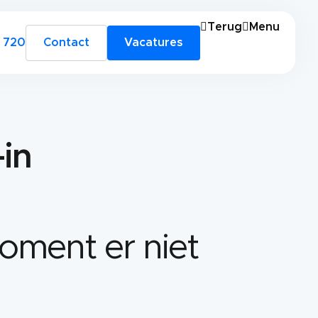
Terug
Menu
 720
Contact
Vacatures
in
oment er niet