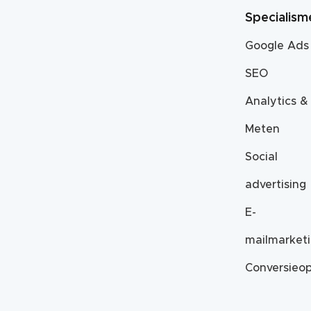
Specialism
Google Ads
SEO
Analytics &
Meten
Social
advertising
E-
mailmarket
Conversieop