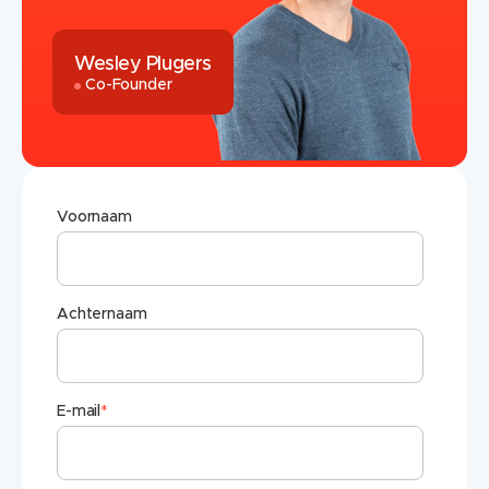
Wesley Plugers
Co-Founder
Voornaam
Achternaam
E-mail
*