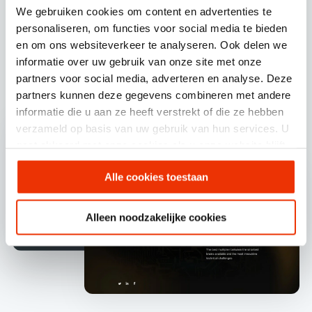
We gebruiken cookies om content en advertenties te
personaliseren, om functies voor social media te bieden
en om ons websiteverkeer te analyseren. Ook delen we
informatie over uw gebruik van onze site met onze
Wireframe naar design
partners voor social media, adverteren en analyse. Deze
partners kunnen deze gegevens combineren met andere
informatie die u aan ze heeft verstrekt of die ze hebben
verzameld op basis van uw gebruik van hun services. U
gaat akkoord met onze cookies als u onze website blijft
gebruiken.
Alle cookies toestaan
Alleen noodzakelijke cookies