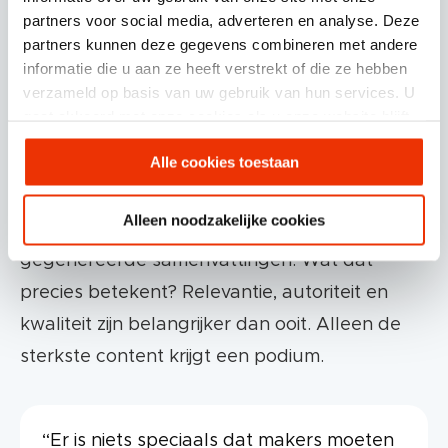
Overviews?
partners voor social media, adverteren en analyse. Deze
partners kunnen deze gegevens combineren met andere
informatie die u aan ze heeft verstrekt of die ze hebben
Op dit moment geeft Google nog geen
verzameld op basis van uw gebruik van hun services. U
concrete optimalisatie richtlijnen voor AI-
gaat akkoord met onze cookies als u onze website blijft
Overviews. Dat betekent niet dat je achterover
gebruiken.
Alle cookies toestaan
kunt leunen. Google laat weten dat zijn
systemen volledig automatisch bepalen welke
Alleen noodzakelijke cookies
links en bronnen een plek krijgen in deze AI-
gegenereerde samenvattingen. Wat dat
precies betekent? Relevantie, autoriteit en
kwaliteit zijn belangrijker dan ooit. Alleen de
sterkste content krijgt een podium.
“Er is niets speciaals dat makers moeten