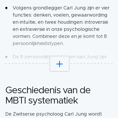
Volgens grondlegger Carl Jung zijn er vier
functies: denken, voelen, gewaarwording
en intuïtie, en twee houdingen: introversie
en extraversie in onze psychologische
vormen. Combineer deze en je komt tot 8
persoonlijkheidstypen.
De 8 persoonlijkheidstyipen van Jung zijn
door Briggs en haar dochter de inspiratie
geweest om tot 16 persoonlijkheidstypen te
komen. Dit deden ze op basis van vier
dimensies:
Geschiedenis van de
introversion – extraversion
MBTI systematiek
sensing – intuïtion
De Zwitserse psycholoog Carl Jung wordt