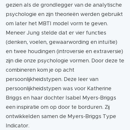
thinking – feeling
gezien als de grondlegger van de analytische
psychologie en zijn theorieën werden gebruikt
juding – perceiving
om later het MBTI model vorm te geven.
Meneer Jung stelde dat er vier functies
Er zijn geen goede of slechte
(denken, voelen, gewaarwording en intuïtie)
persoonlijkheidstypen. Elk type is nodig
en twee houdingen (introversie en extraversie)
voor een evenwichtige samenleving.
zijn die onze psychologie vormen. Door deze te
Je kan de 16 types terugbrengen naar 4
combineren kom je op acht
typen websitebezoekers:
persoonlijkheidstypen. Deze leer van
De competitieve bezoeker
persoonlijkheidstypen was voor Katherine
Briggs en haar dochter Isabel Myers-Briggs
De spontane bezoeker
een inspiratie om op door te borduren. Zij
De methodische bezoeker
ontwikkelden samen de Myers-Briggs Type
Indicator.
De humanistische bezoeker