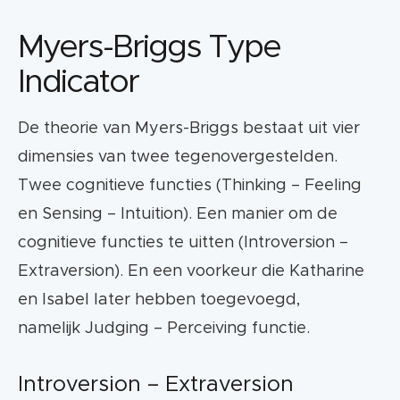
Myers-Briggs Type
Hou bij het inrichten van je website en al je
Indicator
communicatie uitingen rekening met al
deze types. Zorg dat ze allemaal in hun
behoeftes worden voorzien. De één wil
De theorie van Myers-Briggs bestaat uit vier
bijvoorbeeld graag veel (technische)
dimensies van twee tegenovergestelden.
informatie willen lezen, terwijl de ander
Twee cognitieve functies (Thinking – Feeling
gevoeliger is voor gevoel.
en Sensing – Intuition). Een manier om de
cognitieve functies te uitten (Introversion –
Extraversion). En een voorkeur die Katharine
en Isabel later hebben toegevoegd,
namelijk Judging – Perceiving functie.
Introversion – Extraversion