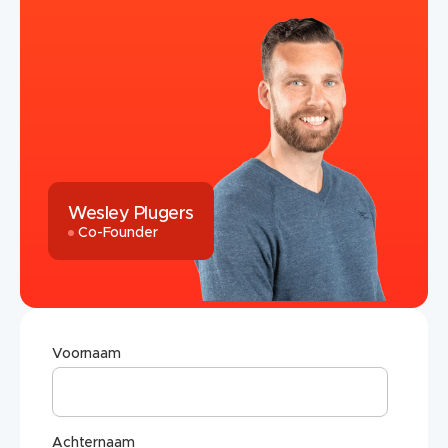
Wesley Plugers
Co-Founder
Voornaam
Achternaam