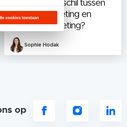
Wat is het verschil tussen
content marketing en
lle cookies toestaan
inbound marketing?
Sophie Hodak
ons op