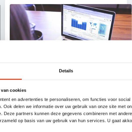
Details
 van cookies
ent en advertenties te personaliseren, om functies voor social
Google Analytics
6 juni 2023
. Ook delen we informatie over uw gebruik van onze site met on
e. Deze partners kunnen deze gegevens combineren met andere i
erzameld op basis van uw gebruik van hun services. U gaat akk
Hoe gebruik je UTM-