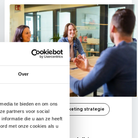
Over
 media te bieden en om ons
HubSpot
Online marketing strategie
ze partners voor social
nformatie die u aan ze heeft
7 maart 2023
oord met onze cookies als u