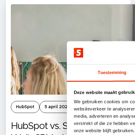
Toestemming
Deze website maakt gebruik
We gebruiken cookies om cont
HubSpot
5 april 2024
websiteverkeer te analyseren
media, adverteren en analys
verstrekt of die ze hebben v
HubSpot vs. Salesforce:
onze website blijft gebruiken.