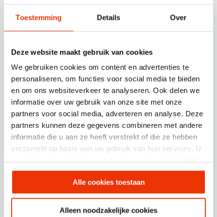
Toestemming
Details
Over
© SCHERPONLINE 2026
Volg ons op
Deze website maakt gebruik van cookies
We gebruiken cookies om content en advertenties te
personaliseren, om functies voor social media te bieden
en om ons websiteverkeer te analyseren. Ook delen we
informatie over uw gebruik van onze site met onze
partners voor social media, adverteren en analyse. Deze
Scherponline.nl BV.
partners kunnen deze gegevens combineren met andere
Professor Doctor Dorgelolaan 14
informatie die u aan ze heeft verstrekt of die ze hebben
verzameld op basis van uw gebruik van hun services. U
5613 AM Eindhoven
gaat akkoord met onze cookies als u onze website blijft
gebruiken.
Alle cookies toestaan
085 30 30 720
info@scherponline.nl
Alleen noodzakelijke cookies